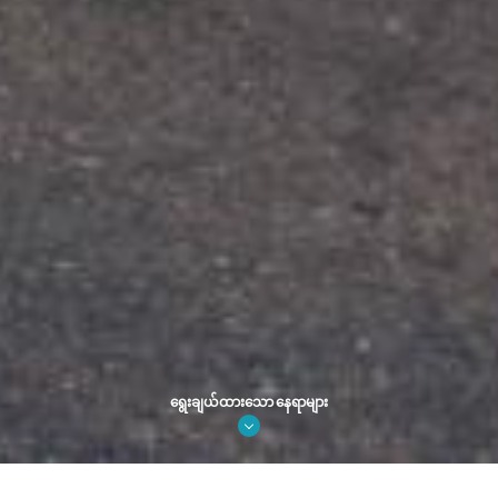
ရွေးချယ်ထားသော နေရာများ